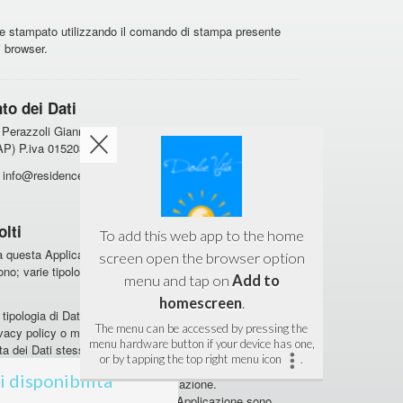
 stampato utilizzando il comando di stampa presente
i browser.
to dei Dati
razzoli Gianni Snc Via Grazia Deledda, 10 - San
(AP) P.iva 01520340447
info@residencedolcevita.it
olti
To add this web app to the home
 da questa Applicazione, in modo autonomo o tramite terze
screen open the browser option
fono; varie tipologie di Dati; Strumenti di Tracciamento;
menu and tap on
Add to
homescreen
.
ipologia di Dati Personali raccolti sono forniti nelle
The menu can be accessed by pressing the
vacy policy o mediante specifici testi informativi
menu hardware button if your device has one,
ta dei Dati stessi.
or by tapping the top right menu icon
.
e liberamente forniti dall'Utente o, nel caso di Dati di
i disponibilità
mente durante l'uso di questa Applicazione.
o, tutti i Dati richiesti da questa Applicazione sono